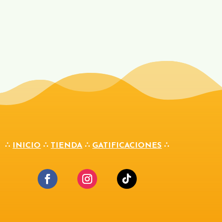
∴
INICIO
∴
TIENDA
∴
GATIFICACIONES
∴