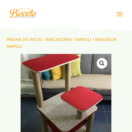
PÁGINA DE INICIO
/
RASCADORES
/
NAPOLI
/ RASCADOR
NAPOLI