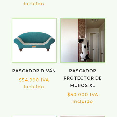
incluido
RASCADOR DIVÁN
RASCADOR
PROTECTOR DE
$
54.990
IVA
MUROS XL
incluido
$
50.000
IVA
incluido