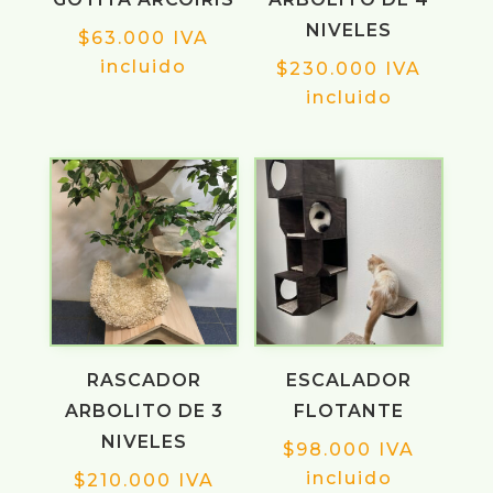
NIVELES
$
63.000
IVA
incluido
$
230.000
IVA
incluido
RASCADOR
ESCALADOR
ARBOLITO DE 3
FLOTANTE
NIVELES
$
98.000
IVA
incluido
$
210.000
IVA