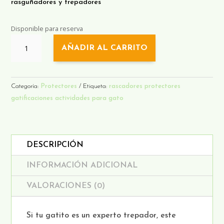
rasguñadores y trepadores
Disponible para reserva
RASCADOR
AÑADIR AL CARRITO
PROTECTOR
DE
MUROS
XL
Categoría:
Protectores
Etiqueta:
rascadores protectores
CANTIDAD
gatificaciones actividades para gato
DESCRIPCIÓN
INFORMACIÓN ADICIONAL
VALORACIONES (0)
Si tu gatito es un experto trepador, este