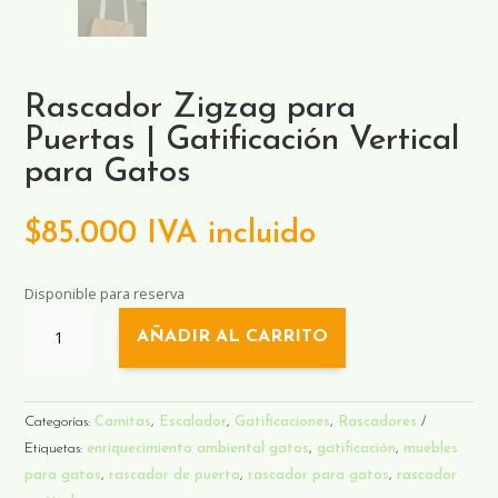
Rascador Zigzag para
Puertas | Gatificación Vertical
para Gatos
$
85.000
IVA incluido
Disponible para reserva
RASCADOR
AÑADIR AL CARRITO
ZIGZAG
PARA
PUERTAS
|
Categorías:
Camitas
,
Escalador
,
Gatificaciones
,
Rascadores
GATIFICACIÓN
Etiquetas:
enriquecimiento ambiental gatos
,
gatificación
,
muebles
VERTICAL
para gatos
,
rascador de puerta
,
rascador para gatos
,
rascador
PARA