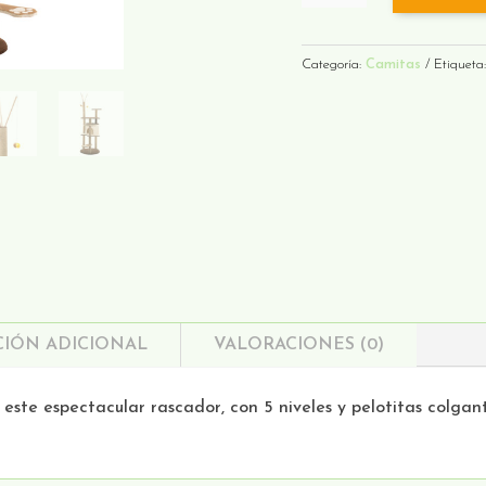
DE
JUEGOS
CANTIDAD
Categoría:
Camitas
Etiqueta
IÓN ADICIONAL
VALORACIONES (0)
ste espectacular rascador, con 5 niveles y pelotitas colgant