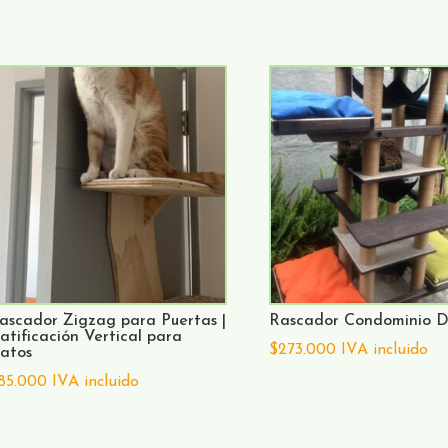
ascador Zigzag para Puertas |
Rascador Condominio D
atificación Vertical para
$
273.000
IVA incluido
atos
85.000
IVA incluido