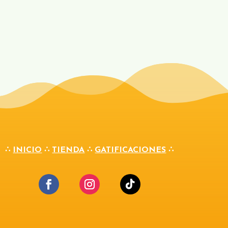
∴
INICIO
∴
TIENDA
∴
GATIFICACIONES
∴