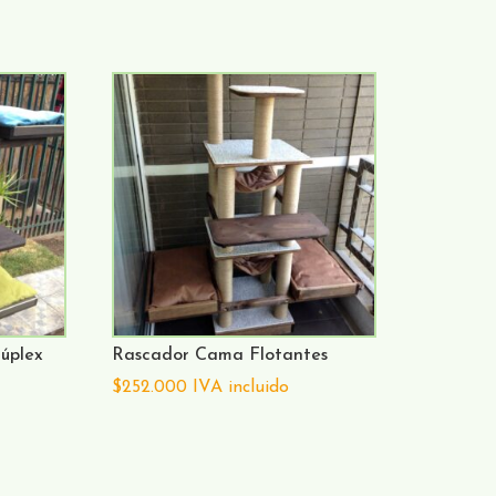
úplex
Rascador Cama Flotantes
$
252.000
IVA incluido