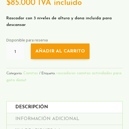
$
85.000
IVA incluido
Rascador con 3 niveles de altura y dona incluida para
descansar
Disponible para reserva
RASCADOR
AÑADIR AL CARRITO
TRIPLE
SALTO
CON
DONUT
Categoría:
Camitas
Etiqueta:
rascadores camitas actividades para
CANTIDAD
gato donut
DESCRIPCIÓN
INFORMACIÓN ADICIONAL