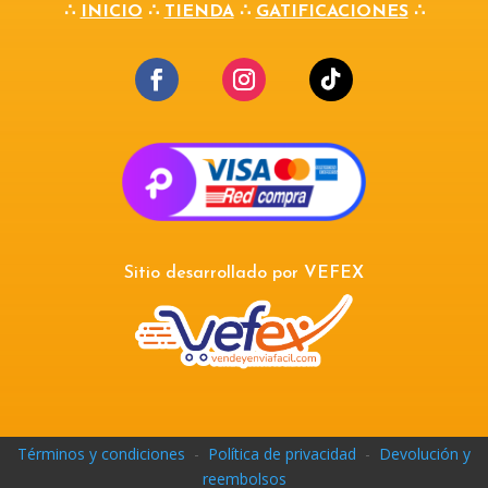
∴
INICIO
∴
TIENDA
∴
GATIFICACIONES
∴
Sitio desarrollado por
VEFEX
Términos y condiciones
-
Política de privacidad
-
Devolución y
reembolsos