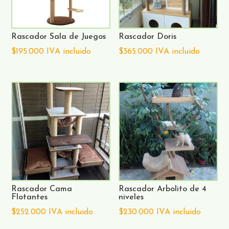
Rascador Sala de Juegos
Rascador Doris
$
195.000
IVA incluido
$
365.000
IVA incluido
Rascador Cama
Rascador Arbolito de 4
Flotantes
niveles
$
252.000
IVA incluido
$
230.000
IVA incluido