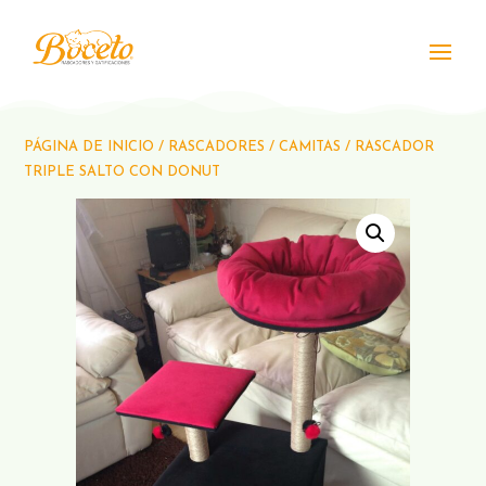
PÁGINA DE INICIO
/
RASCADORES
/
CAMITAS
/ RASCADOR
TRIPLE SALTO CON DONUT