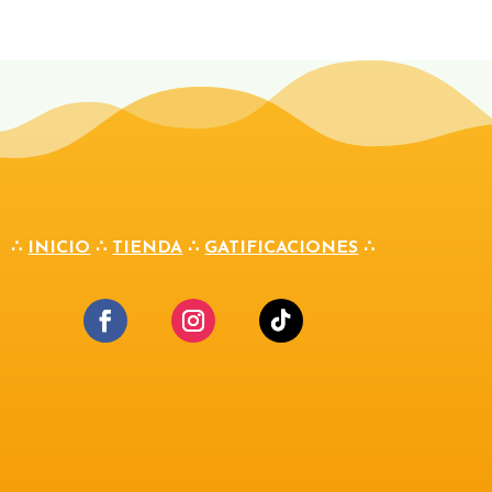
∴
INICIO
∴
TIENDA
∴
GATIFICACIONES
∴