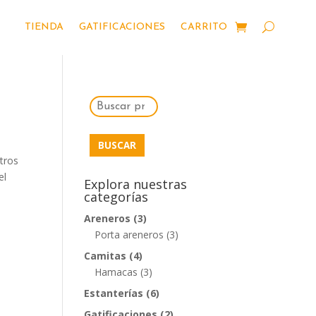
TIENDA
GATIFICACIONES
CARRITO
Buscar
por:
BUSCAR
stros
el
Explora nuestras
categorías
Areneros
(3)
Porta areneros
(3)
Camitas
(4)
Hamacas
(3)
Estanterías
(6)
Gatificaciones
(2)