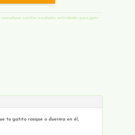
:
rascadores camitas escalador actividades para gato
ue tu gatito rasque o duerma en él,