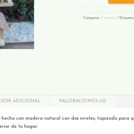
DE
4
NIVELES
Categoría:
Camitas
Etiqueta
CANTIDAD
IÓN ADICIONAL
VALORACIONES (0)
 hecho con madera natural con dos niveles; tapizado para q
erior de tu hogar